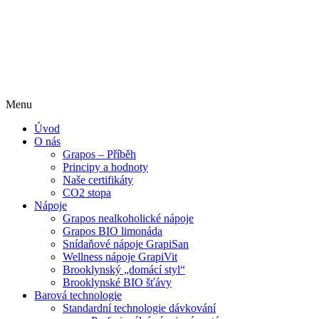
Menu
Úvod
O nás
Grapos – Příběh
Principy a hodnoty
Naše certifikáty
CO2 stopa
Nápoje
Grapos nealkoholické nápoje
Grapos BIO limonáda
Snídaňové nápoje GrapiSan
Wellness nápoje GrapiVit
Brooklynský „domácí styl“
Brooklynské BIO šťávy
Barová technologie
Standardní technologie dávkování