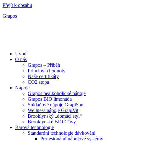
Přejít k obsahu
Grapos
Úvod
O nás
Grapos – Příběh
Principy a hodnoty
Naše certifikáty
CO2 stopa
Nápoje
Grapos nealkoholické nápoje
Grapos BIO limonáda
Snídaňové nápoje GrapiSan
Wellness nápoje GrapiVit
Brooklynský „domácí styl“
Brooklynské BIO šťávy
Barová technologie
Standardní technologie dávkování
Profesionální nápojové systémy